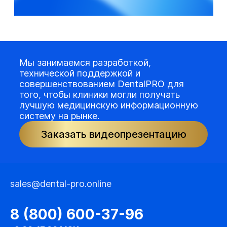
Мы занимаемся разработкой,
технической поддержкой и
совершенствованием DentalPRO для
того, чтобы клиники могли получать
лучшую медицинскую информационную
систему на рынке.
Заказать видеопрезентацию
sales@dental-pro.online
8 (800) 600-37-96