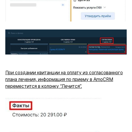
При создании квитанции на оплату из согласованного
плана лечения, информация по приему в AmoCRM
переместится в колонку “Лечится”.