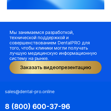
Мы занимаемся разработкой,
технической поддержкой и
совершенствованием DentalPRO для
того, чтобы клиники могли получать
лучшую медицинскую информационную
систему на рынке.
Заказать видеопрезентацию
sales@dental-pro.online
8 (800) 600-37-96