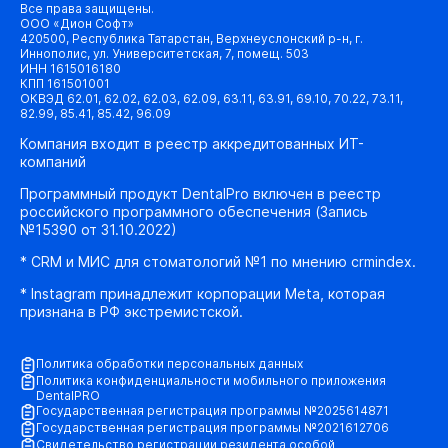
Все права защищены.
ООО «Дион Софт»
420500, Республика Татарстан, Верхнеуслонский р-н, г.
Иннополис, ул. Университетская, 7, помещ. 503
ИНН 1615016180
КПП 161501001
ОКВЭД 62.01, 62.02, 62.03, 62.09, 63.11, 63.91, 69.10, 70.22, 73.11,
82.99, 85.41, 85.42, 96.09
Компания входит в реестр аккредитованных ИТ-
компаний
Программный продукт DentalPro включен в реестр
российского программного обеспечения (Запись
№15390 от 31.10.2022)
* CRM и МИС для стоматологий №1 по мнению crmindex.
* Instagram принадлежит корпорации Meta, которая
признана в РФ экстремистской.
Политика обработки персональных данных
Политика конфиденциальности мобильного приложения
DentalPRO
Государственная регистрация программы №2025614871
Государственная регистрация программы №2021612706
Свидетельство регистрации резидента особой