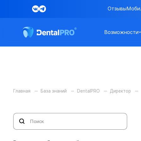
Отзывы
Моби
Возможности
Главная
База знаний
DentalPRO
Директор