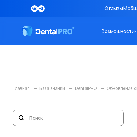
Отзывы
Моби
Возможности
Главная
База знаний
DentalPRO
Обновление 