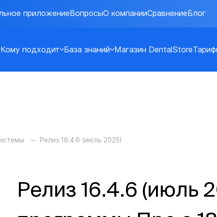
льное приложение
Вопросы
О компании
Сравнение
Блог
Кому подходит
База знаний
Магазин DentalStore
Тариф
системы
Релиз 16.4.6 (июль 2025)
Релиз 16.4.6 (июль 