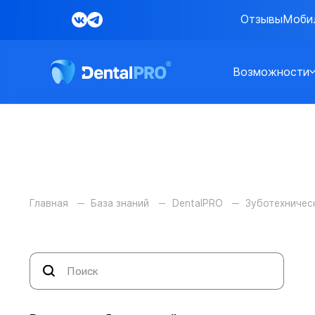
Отзывы
Моби
Возможности
Главная
База знаний
DentalPRO
Зуботехничес