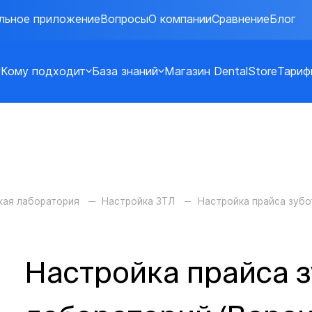
льное приложение
Вопросы
О компании
Сравнение
Блог
Кому подходит
База знаний
Магазин DentalStore
Тариф
кая лаборатория
Настройка ЗТЛ
Настройка прайса зубо
Настройка прайса 