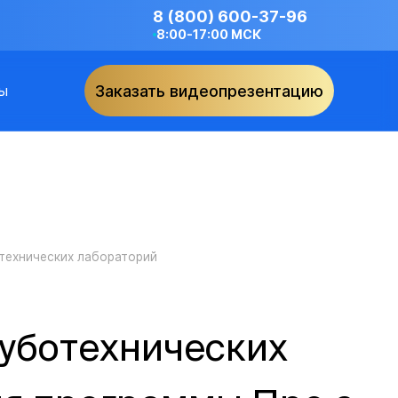
8 (800) 600-37-96
8:00-17:00 МСК
ы
Заказать видеопрезентацию
технических лабораторий
зуботехнических