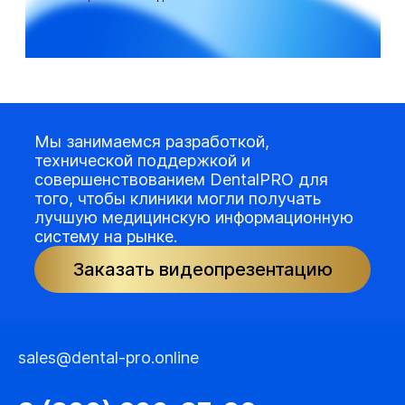
Мы занимаемся разработкой,
технической поддержкой и
совершенствованием DentalPRO для
того, чтобы клиники могли получать
лучшую медицинскую информационную
систему на рынке.
Заказать видеопрезентацию
sales@dental-pro.online