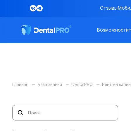
Отзывы
Моби
Возможности
Главная
База знаний
DentalPRO
Рентген кабин