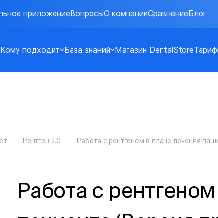
льное приложение
Вопросы
О компании
Сравнение
Блог
Кому подходит
База знаний
Магазин DentalStore
Тариф
ет
Рентген 2.0
Работа с рентгеном в плане лечения пац
Работа с рентгеном