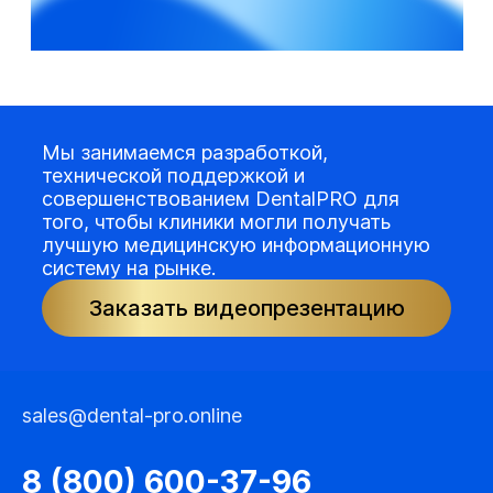
Мы занимаемся разработкой,
технической поддержкой и
совершенствованием DentalPRO для
того, чтобы клиники могли получать
лучшую медицинскую информационную
систему на рынке.
Заказать видеопрезентацию
sales@dental-pro.online
8 (800) 600-37-96