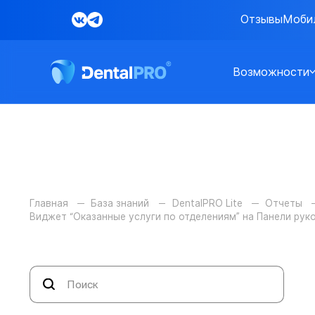
Отзывы
Моби
Возможности
Главная
База знаний
DentalPRO Lite
Отчеты
Виджет “Оказанные услуги по отделениям” на Панели рук