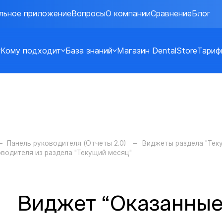
льное приложение
Вопросы
О компании
Сравнение
Блог
Кому подходит
База знаний
Магазин DentalStore
Тариф
Панель руководителя (Отчеты 2.0)
Виджеты раздела "Тек
оводителя из раздела "Текущий месяц"
Виджет “Оказанные 