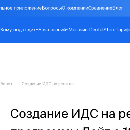
льное приложение
Вопросы
О компании
Сравнение
Блог
Кому подходит
База знаний
Магазин DentalStore
Тариф
абинет
Создание ИДС на рентген
Создание ИДС на ре