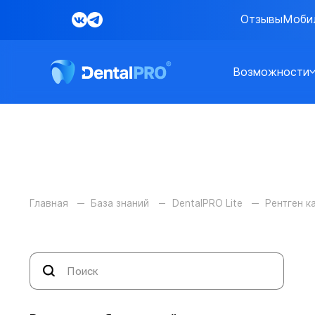
Отзывы
Моби
Возможности
Главная
База знаний
DentalPRO Lite
Рентген к