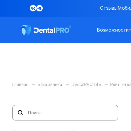
Отзывы
Моби
Возможности
Главная
База знаний
DentalPRO Lite
Рентген к