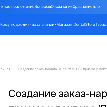
льное приложение
Вопросы
О компании
Сравнение
Блог
Кому подходит
База знаний
Магазин DentalStore
Тариф
абинет
Создание заказ-наряда на рентген БЕЗ приема у док
Создание заказ-нар