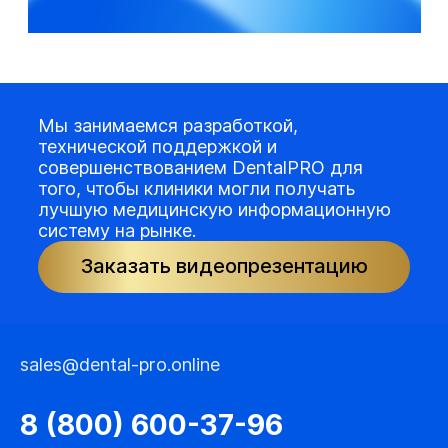
Мы занимаемся разработкой,
технической поддержкой и
совершенствованием DentalPRO для
того, чтобы клиники могли получать
лучшую медицинскую информационную
систему на рынке.
Заказать видеопрезентацию
sales@dental-pro.online
8 (800) 600-37-96