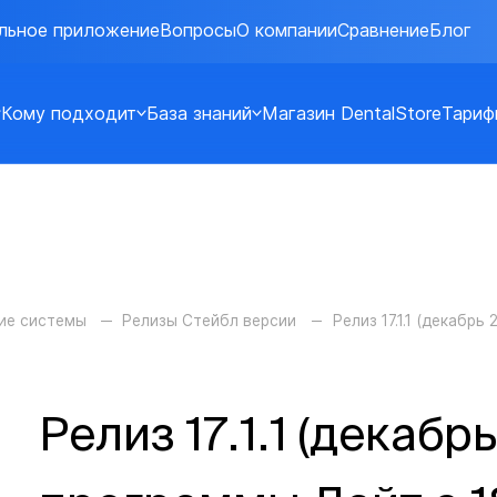
льное приложение
Вопросы
О компании
Сравнение
Блог
Кому подходит
База знаний
Магазин DentalStore
Тариф
ие системы
Релизы Стейбл версии
Релиз 17.1.1 (декабрь 
Релиз 17.1.1 (декабр