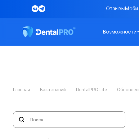
Отзывы
Моби
Возможности
Главная
База знаний
DentalPRO Lite
Обновлен