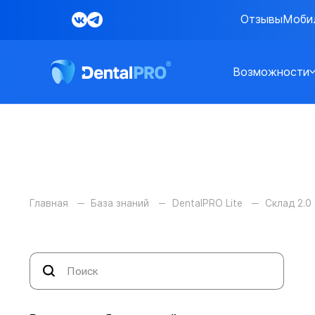
Отзывы
Моби
Возможности
Главная
База знаний
DentalPRO Lite
Склад 2.0