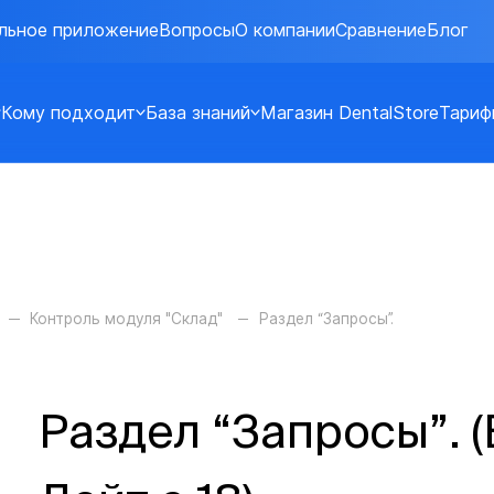
льное приложение
Вопросы
О компании
Сравнение
Блог
Кому подходит
База знаний
Магазин DentalStore
Тариф
Контроль модуля "Склад"
Раздел “Запросы”.
Раздел “Запросы”. 