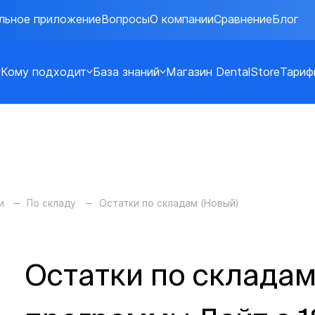
льное приложение
Вопросы
О компании
Сравнение
Блог
Кому подходит
База знаний
Магазин DentalStore
Тариф
и
По складу
Остатки по складам (Новый)
Остатки по складам