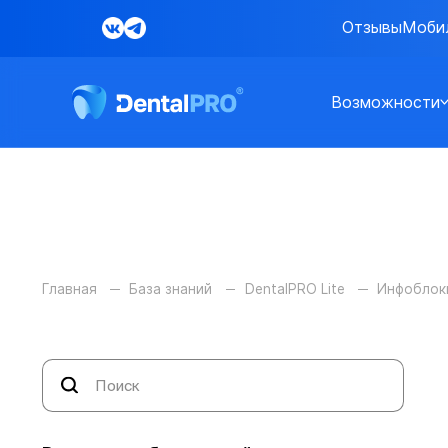
Отзывы
Моби
Возможности
Главная
База знаний
DentalPRO Lite
Инфоблок