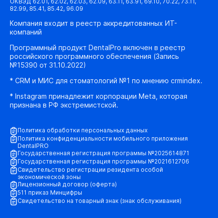
ОКВЭД 62.01, 62.02, 62.03, 62.09, 63.11, 63.91, 69.10, 70.22, 73.11,
82.99, 85.41, 85.42, 96.09
Компания входит в реестр аккредитованных ИТ-
компаний
Программный продукт DentalPro включен в реестр
российского программного обеспечения (Запись
№15390 от 31.10.2022)
* CRM и МИС для стоматологий №1 по мнению crmindex.
* Instagram принадлежит корпорации Meta, которая
признана в РФ экстремистской.
Политика обработки персональных данных
Политика конфиденциальности мобильного приложения
DentalPRO
Государственная регистрация программы №2025614871
Государственная регистрация программы №2021612706
Свидетельство регистрации резидента особой
экономической зоны
Лицензионный договор (оферта)
511 приказ Минцифры
Свидетельство на товарный знак (знак обслуживания)