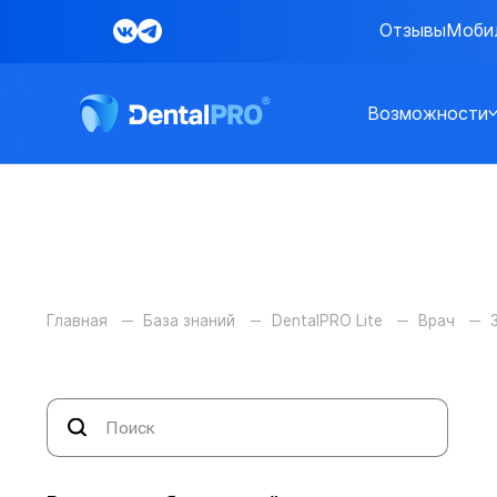
Отзывы
Моби
Возможности
Главная
База знаний
DentalPRO Lite
Врач