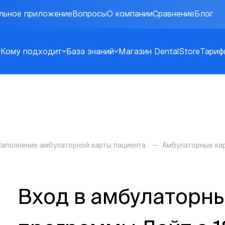
льное приложение
Вопросы
О компании
Сравнение
Блог
Кому подходит
База знаний
Магазин DentalStore
Тариф
Заполнение амбулаторной карты пациента
Амбулаторные ка
Вход в амбулаторны