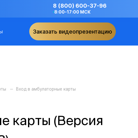
8 (800) 600-37-96
8:00-17:00 МСК
ы
Заказать видеопрезентацию
рты
Вход в амбулаторные карты
е карты (Версия