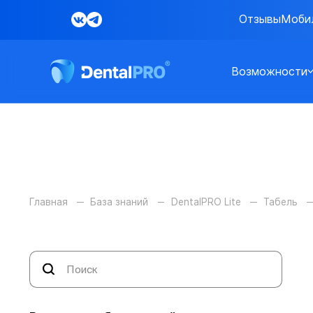
Отзывы
Моби
Возможности
Главная
База знаний
DentalPRO Lite
Табель