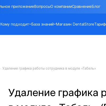
льное приложение
Вопросы
О компании
Сравнение
Блог
Кому подходит
База знаний
Магазин DentalStore
Тариф
Удаление графика работы сотрудника в модуле «Табель»
Удаление графика 