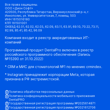
Все права защищены.
ООО «Дион Софт»
420500, Республика Татарстан, Верхнеуслонский р-н, г.
Иннополис, ул. Университетская, 7, помещ. 503
ИНН 1615016180
КПП 161501001
ОКВЭД 62.01, 62.02, 62.03, 62.09, 63.11, 63.91, 69.10, 70.22, 73.11,
82.99, 85.41, 85.42, 96.09
Компания входит в реестр аккредитованных ИТ-
компаний
Программный продукт DentalPro включен в реестр
российского программного обеспечения (Запись
№15390 от 31.10.2022)
* CRM и МИС для стоматологий №1 по мнению crmindex.
* Instagram принадлежит корпорации Meta, которая
признана в РФ экстремистской.
Политика обработки персональных данных
Политика конфиденциальности мобильного приложения
DentalPRO
Государственная регистрация программы №2025614871
Государственная регистрация программы №2021612706