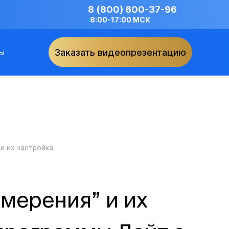
8 (800) 600-37-96
8:00-17:00 МСК
ы
Заказать видеопрезентацию
и их настройка
мерения” и их