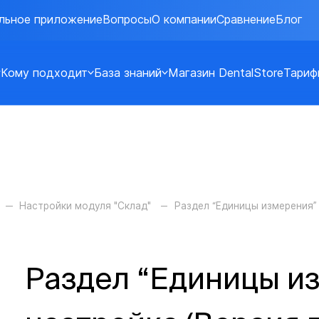
льное приложение
Вопросы
О компании
Сравнение
Блог
Кому подходит
База знаний
Магазин DentalStore
Тариф
Настройки модуля "Склад"
Раздел “Единицы измерения” 
Раздел “Единицы из