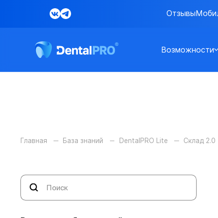
Отзывы
Моби
Возможности
Главная
База знаний
DentalPRO Lite
Склад 2.0