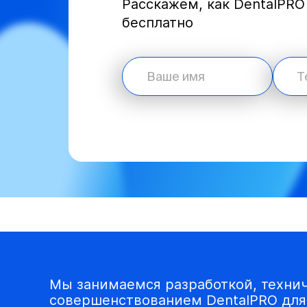
Расскажем, как DentalPR
бесплатно
Мы занимаемся разработкой, техни
совершенствованием DentalPRO для 