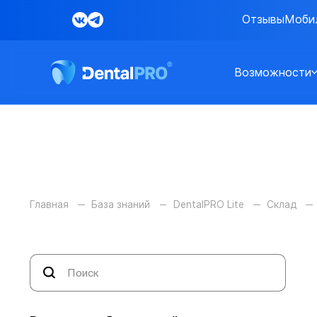
Отзывы
Моби
Возможности
Главная
База знаний
DentalPRO Lite
Склад