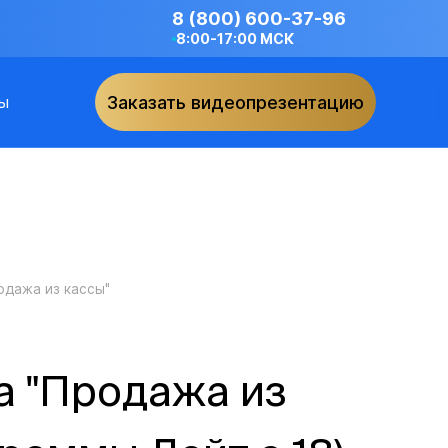
8 (800) 600-37-96
8:00-17:00 МСК
ы
Заказать видеопрезентацию
одажа из кассы"
а "Продажа из