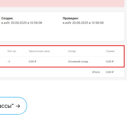
ассы" →