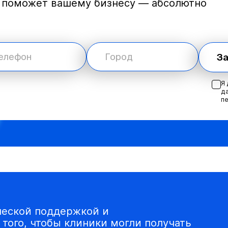
O поможет вашему бизнесу — абсолютно
За
Я 
да
п
ческой поддержкой и
того, чтобы клиники могли получать