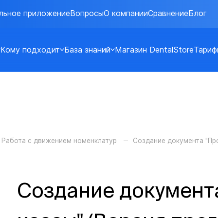
льное приложение
Вопросы
О компании
Сравнение
Блог
Кому подходит
База знаний
Магазин DentalStore
Тариф
Работа с движением номенклатур
Создание документа "Пр
Создание документ