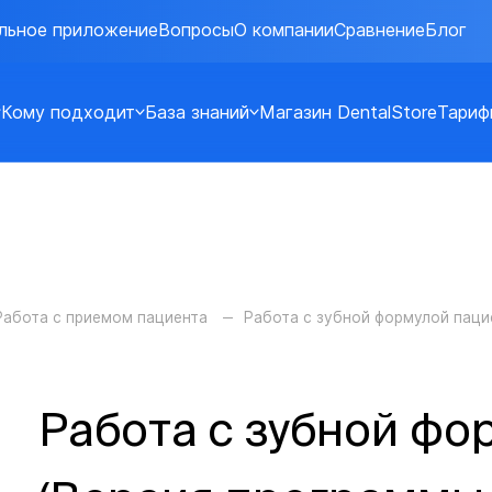
льное приложение
Вопросы
О компании
Сравнение
Блог
Кому подходит
База знаний
Магазин DentalStore
Тариф
Работа с приемом пациента
Работа с зубной формулой паци
Работа с зубной фо