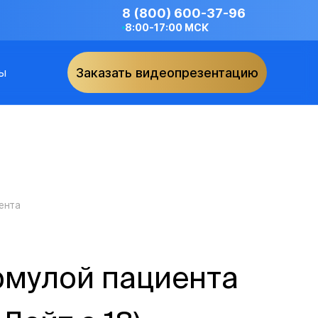
8 (800) 600-37-96
8:00-17:00 МСК
ы
Заказать видеопрезентацию
ента
рмулой пациента