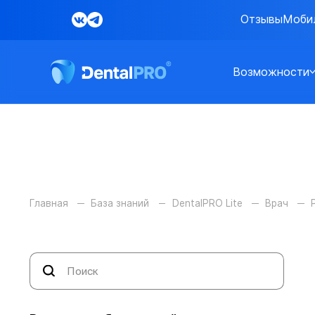
Отзывы
Моби
Возможности
Главная
База знаний
DentalPRO Lite
Врач