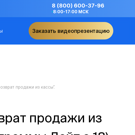
8 (800) 600-37-96
8:00-17:00 МСК
ы
Заказать видеопрезентацию
озврат продажи из кассы”.
врат продажи из