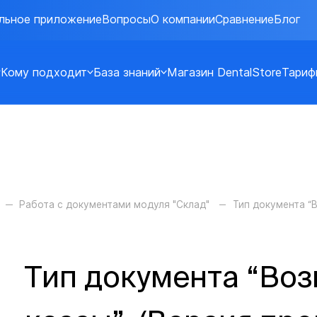
льное приложение
Вопросы
О компании
Сравнение
Блог
Кому подходит
База знаний
Магазин DentalStore
Тариф
Работа с документами модуля "Склад"
Тип документа “В
Тип документа “Воз