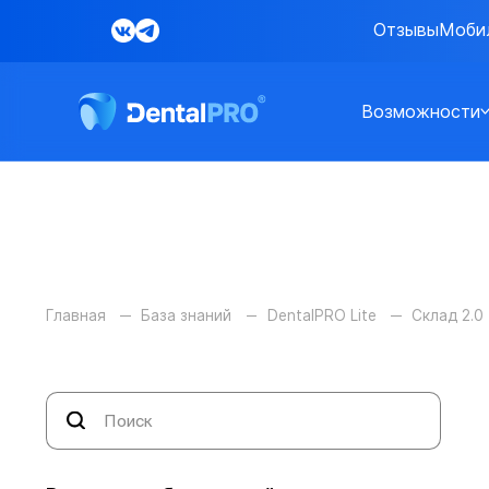
Отзывы
Моби
Возможности
Главная
База знаний
DentalPRO Lite
Склад 2.0