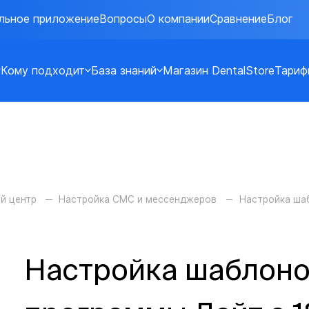
льное приложение
Вопросы
О компании
Сравнение
Блог
Кому подходит
База знаний
Магазин DentalStore
Тариф
й центр
Настройка СМС и мессенджеров
Настройка ша
Настройка шаблоно