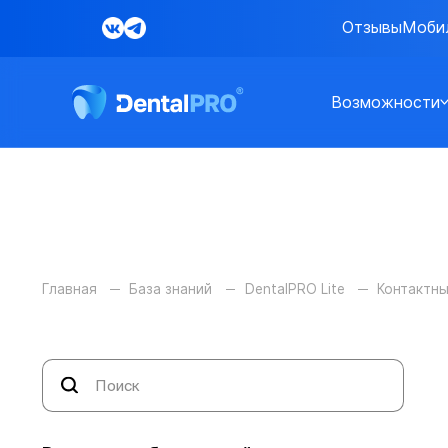
Отзывы
Моби
Возможности
Главная
База знаний
DentalPRO Lite
Контактны