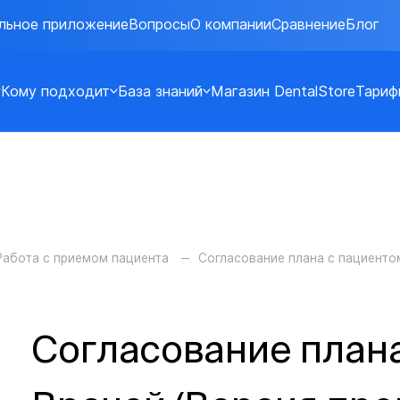
льное приложение
Вопросы
О компании
Сравнение
Блог
Кому подходит
База знаний
Магазин DentalStore
Тариф
Работа с приемом пациента
Согласование плана с пациенто
Согласование плана