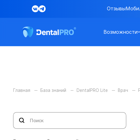
Отзывы
Моби
Возможности
Главная
База знаний
DentalPRO Lite
Врач