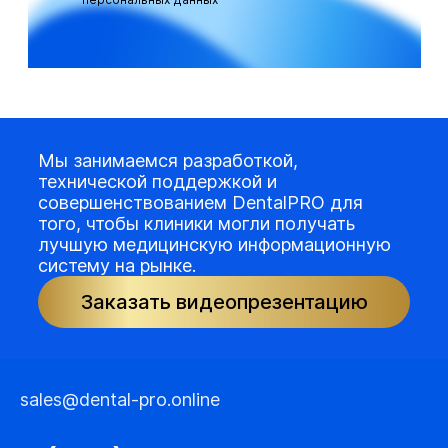
Мы занимаемся разработкой,
технической поддержкой и
совершенствованием DentalPRO для
того, чтобы клиники могли получать
лучшую медицинскую информационную
систему на рынке.
Заказать видеопрезентацию
sales@dental-pro.online