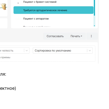
ля:
ректное)