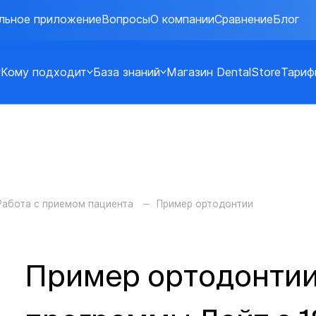
льное приложение
Вопросы
О компании
Сравнение
Блог
Кому подходит
База знаний
Магазин DentalStore
Тариф
Работа с приемом пациента
Пример ортодонтии
Пример ортодонтии