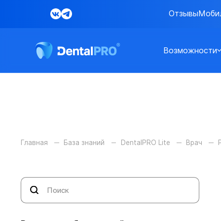
Отзывы
Моби
Возможности
Главная
База знаний
DentalPRO Lite
Врач