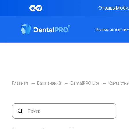
Отзывы
Моби
Возможности
Главная
База знаний
DentalPRO Lite
Контактны