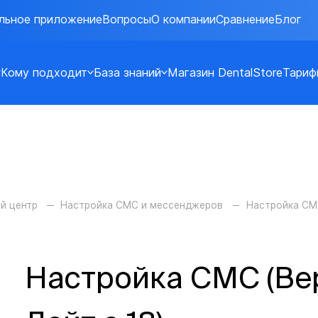
льное приложение
Вопросы
О компании
Сравнение
Блог
Кому подходит
База знаний
Магазин DentalStore
Тариф
й центр
Настройка СМС и мессенджеров
Настройка С
Настройка СМС (Ве