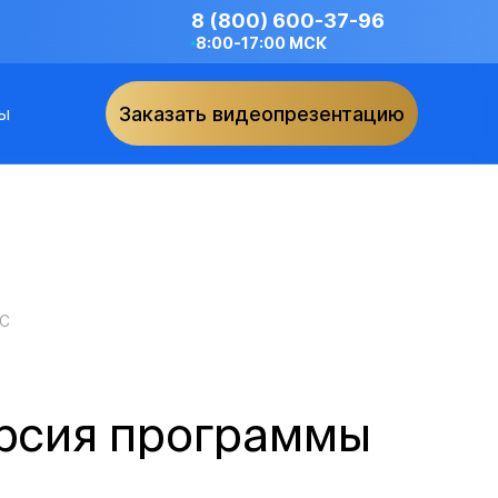
8 (800) 600-37-96
8:00-17:00 МСК
ы
Заказать видеопрезентацию
МС
рсия программы