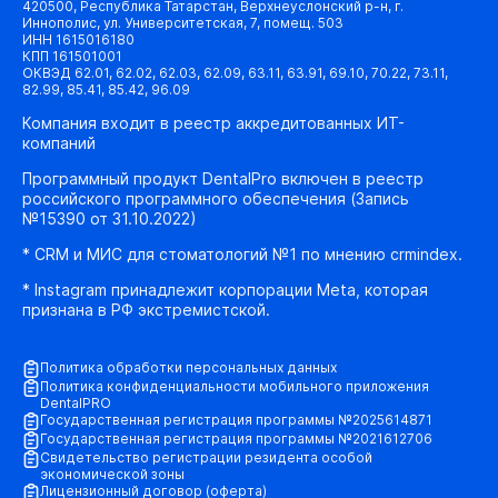
420500, Республика Татарстан, Верхнеуслонский р-н, г.
Иннополис, ул. Университетская, 7, помещ. 503
ИНН 1615016180
КПП 161501001
ОКВЭД 62.01, 62.02, 62.03, 62.09, 63.11, 63.91, 69.10, 70.22, 73.11,
82.99, 85.41, 85.42, 96.09
Компания входит в реестр аккредитованных ИТ-
компаний
Программный продукт DentalPro включен в реестр
российского программного обеспечения (Запись
№15390 от 31.10.2022)
* CRM и МИС для стоматологий №1 по мнению crmindex.
* Instagram принадлежит корпорации Meta, которая
признана в РФ экстремистской.
Политика обработки персональных данных
Политика конфиденциальности мобильного приложения
DentalPRO
Государственная регистрация программы №2025614871
Государственная регистрация программы №2021612706
Свидетельство регистрации резидента особой
экономической зоны
Лицензионный договор (оферта)