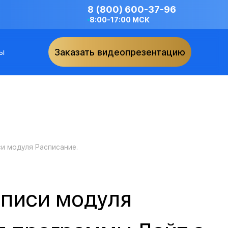
8 (800) 600-37-96
8:00-17:00 МСК
ы
Заказать видеопрезентацию
и модуля Расписание.
аписи модуля