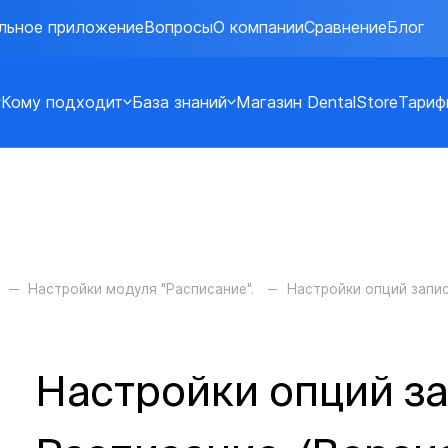
льное приложение
Вопросы
О компании
Сравнение
Блог
Кому подходит
База знаний
Магазин DentalStore
Тариф
Настройки модуля "Расписание".
Настройки опций запис
Настройки опций з