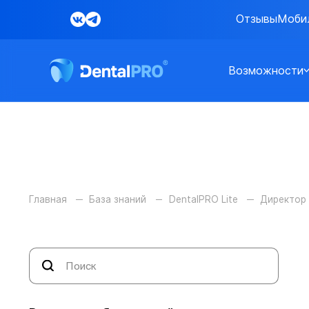
Отзывы
Моби
Возможности
Главная
База знаний
DentalPRO Lite
Директор