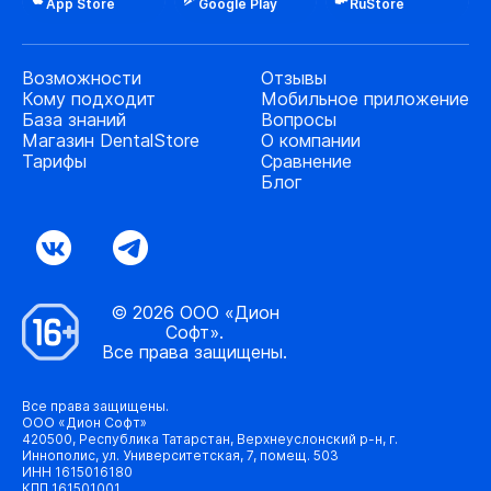
App Store
Google Play
RuStore
Возможности
Отзывы
Кому подходит
Мобильное приложение
База знаний
Вопросы
Магазин DentalStore
О компании
Тарифы
Сравнение
Блог
© 2026 ООО «Дион
Софт».
Все права защищены.
Все права защищены.
ООО «Дион Софт»
420500, Республика Татарстан, Верхнеуслонский р-н, г.
Иннополис, ул. Университетская, 7, помещ. 503
ИНН 1615016180
КПП 161501001