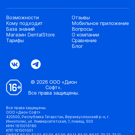
Возможности
Отзывы
Кому подходит
Мобильное приложение
База знаний
Вопросы
Магазин DentalStore
О компании
Тарифы
Сравнение
Блог
© 2026 ООО «Дион
Софт».
Все права защищены.
Все права защищены.
ООО «Дион Софт»
420500, Республика Татарстан, Верхнеуслонский р-н, г.
Иннополис, ул. Университетская, 7, помещ. 503
ИНН 1615016180
КПП 161501001
ОКВЭД 62.01, 62.02, 62.03, 62.09, 63.11, 63.91, 69.10, 70.22, 73.11,