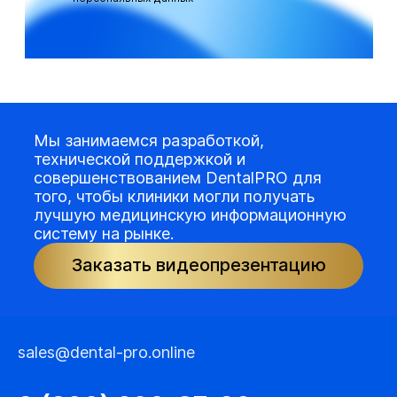
Мы занимаемся разработкой,
технической поддержкой и
совершенствованием DentalPRO для
того, чтобы клиники могли получать
лучшую медицинскую информационную
систему на рынке.
Заказать видеопрезентацию
sales@dental-pro.online