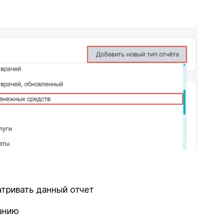
атривать данный отчет
анию