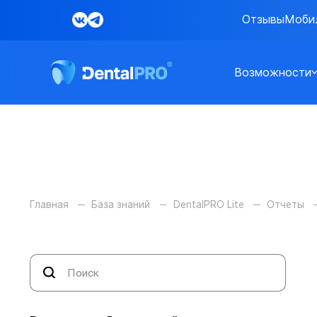
Отзывы
Моби
Возможности
Главная
База знаний
DentalPRO Lite
Отчеты