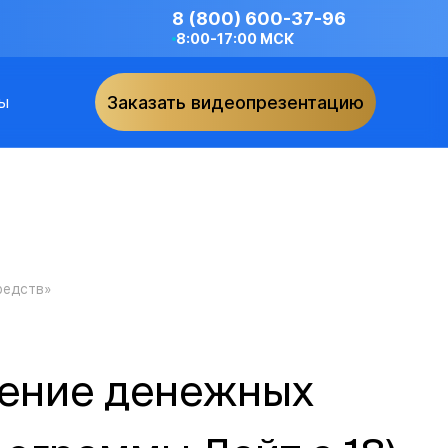
8 (800) 600-37-96
8:00-17:00 МСК
ы
Заказать видеопрезентацию
редств»
жение денежных