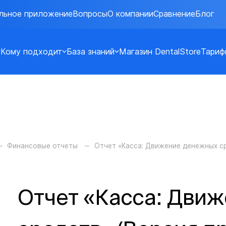
льное приложение
Вопросы
О компании
Сравнение
Блог
Кому подходит
База знаний
Магазин DentalStore
Тариф
Финансовые отчеты
Отчет «Касса: Движение денежных с
Отчет «Касса: Дви