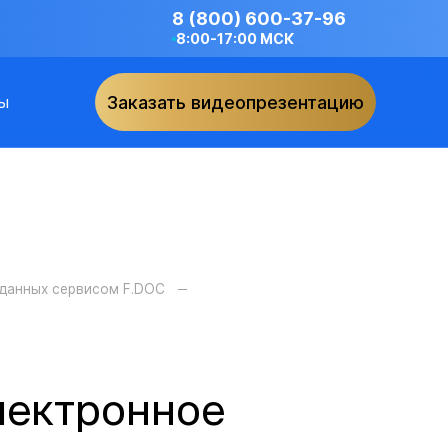
8 (800) 600-37-96
8:00-17:00 МСК
ы
Заказать видеопрезентацию
ыданных сервисом F.DOC
лектронное