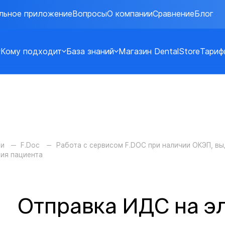
льное приложение
Вопросы
О компании
Сравнение
Блог
Кому подходит
База знаний
Магазин DentalStore
Тариф
ии
F.Doc
Работа с сервисом F.DOC при наличии ОКЭП, в
ния пациента
Отправка ИДС на э