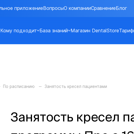
льное приложение
Вопросы
О компании
Сравнение
Блог
Кому подходит
База знаний
Магазин DentalStore
Тариф
По расписанию
Занятость кресел пациентами
Занятость кресел п