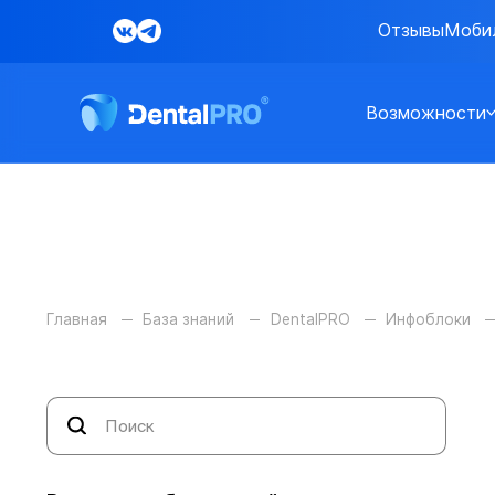
Отзывы
Моби
Возможности
Главная
База знаний
DentalPRO
Инфоблоки