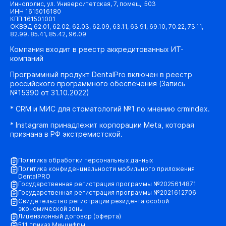
Иннополис, ул. Университетская, 7, помещ. 503
ИНН 1615016180
КПП 161501001
ОКВЭД 62.01, 62.02, 62.03, 62.09, 63.11, 63.91, 69.10, 70.22, 73.11,
82.99, 85.41, 85.42, 96.09
Компания входит в реестр аккредитованных ИТ-
компаний
Программный продукт DentalPro включен в реестр
российского программного обеспечения (Запись
№15390 от 31.10.2022)
* CRM и МИС для стоматологий №1 по мнению crmindex.
* Instagram принадлежит корпорации Meta, которая
признана в РФ экстремистской.
Политика обработки персональных данных
Политика конфиденциальности мобильного приложения
DentalPRO
Государственная регистрация программы №2025614871
Государственная регистрация программы №2021612706
Свидетельство регистрации резидента особой
экономической зоны
Лицензионный договор (оферта)
511 приказ Минцифры