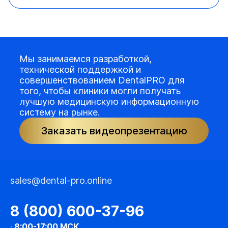
Мы занимаемся разработкой,
технической поддержкой и
совершенствованием DentalPRO для
того, чтобы клиники могли получать
лучшую медицинскую информационную
систему на рынке.
Заказать видеопрезентацию
sales@dental-pro.online
8 (800) 600-37-96
·
8:00-17:00 МСК