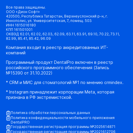
Все права защищены.
ООО «Дион Софт»
420500, Республика Татарстан, Верхнеуслонский р-н, г.
Иннополис, ул. Университетская, 7, помещ. 503
ИНН 1615016180
КПП 161501001
ОКВЭД 62.01, 62.02, 62.03, 62.09, 63.11, 63.91, 69.10, 70.22, 73.11,
82.99, 85.41, 85.42, 96.09
Компания входит в реестр аккредитованных ИТ-
компаний
Программный продукт DentalPro включен в реестр
российского программного обеспечения (Запись
№15390 от 31.10.2022)
* CRM и МИС для стоматологий №1 по мнению crmindex.
* Instagram принадлежит корпорации Meta, которая
признана в РФ экстремистской.
Политика обработки персональных данных
Политика конфиденциальности мобильного приложения
DentalPRO
Государственная регистрация программы №2025614871
Государственная регистрация программы №2021612706