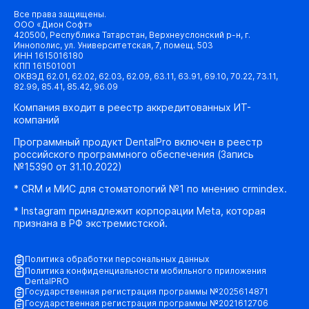
Все права защищены.
ООО «Дион Софт»
420500, Республика Татарстан, Верхнеуслонский р-н, г.
Иннополис, ул. Университетская, 7, помещ. 503
ИНН 1615016180
КПП 161501001
ОКВЭД 62.01, 62.02, 62.03, 62.09, 63.11, 63.91, 69.10, 70.22, 73.11,
82.99, 85.41, 85.42, 96.09
Компания входит в реестр аккредитованных ИТ-
компаний
Программный продукт DentalPro включен в реестр
российского программного обеспечения (Запись
№15390 от 31.10.2022)
* CRM и МИС для стоматологий №1 по мнению crmindex.
* Instagram принадлежит корпорации Meta, которая
признана в РФ экстремистской.
Политика обработки персональных данных
Политика конфиденциальности мобильного приложения
DentalPRO
Государственная регистрация программы №2025614871
Государственная регистрация программы №2021612706