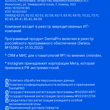
420500, Республика Татарстан, Верхнеуслонский р-н, г.
Иннополис, ул. Университетская, 7, помещ. 503
ИНН 1615016180
КПП 161501001
ОКВЭД 62.01, 62.02, 62.03, 62.09, 63.11, 63.91, 69.10, 70.22, 73.11,
82.99, 85.41, 85.42, 96.09
Компания входит в реестр аккредитованных ИТ-
компаний
Программный продукт DentalPro включен в реестр
российского программного обеспечения (Запись
№15390 от 31.10.2022)
* CRM и МИС для стоматологий №1 по мнению crmindex.
* Instagram принадлежит корпорации Meta, которая
признана в РФ экстремистской.
Политика обработки персональных данных
Политика конфиденциальности мобильного приложения
DentalPRO
Государственная регистрация программы №2025614871
Государственная регистрация программы №2021612706
Свидетельство регистрации резидента особой
экономической зоны
Лицензионный договор (оферта)