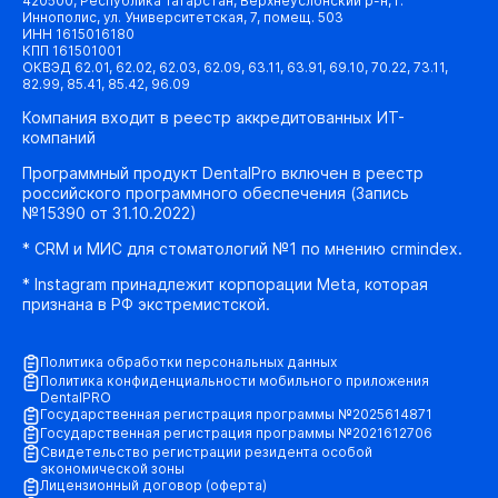
420500, Республика Татарстан, Верхнеуслонский р-н, г.
Иннополис, ул. Университетская, 7, помещ. 503
ИНН 1615016180
КПП 161501001
ОКВЭД 62.01, 62.02, 62.03, 62.09, 63.11, 63.91, 69.10, 70.22, 73.11,
82.99, 85.41, 85.42, 96.09
Компания входит в реестр аккредитованных ИТ-
компаний
Программный продукт DentalPro включен в реестр
российского программного обеспечения (Запись
№15390 от 31.10.2022)
* CRM и МИС для стоматологий №1 по мнению crmindex.
* Instagram принадлежит корпорации Meta, которая
признана в РФ экстремистской.
Политика обработки персональных данных
Политика конфиденциальности мобильного приложения
DentalPRO
Государственная регистрация программы №2025614871
Государственная регистрация программы №2021612706
Свидетельство регистрации резидента особой
экономической зоны
Лицензионный договор (оферта)