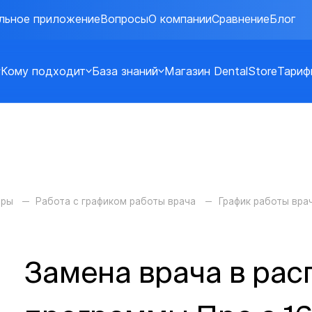
льное приложение
Вопросы
О компании
Сравнение
Блог
Кому подходит
База знаний
Магазин DentalStore
Тариф
оры
Работа с графиком работы врача
График работы вра
Замена врача в рас