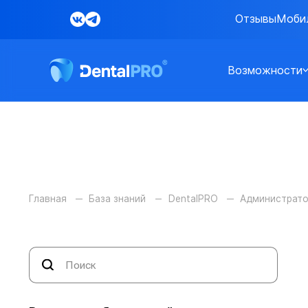
Отзывы
Моби
Возможности
Главная
База знаний
DentalPRO
Администрат