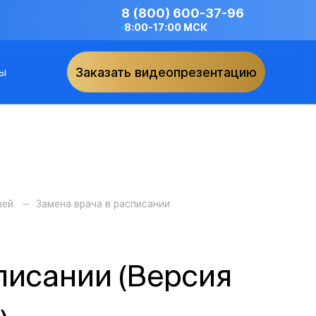
8 (800) 600-37-96
8:00-17:00 МСК
ы
Заказать видеопрезентацию
чей
Замена врача в расписании
писании (Версия