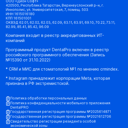
ООО «Дион Софт»
420500, Республика Татарстан, Верхнеуслонский р-н, г.
Иннополис, ул. Университетская, 7, помещ. 503
ИНН 1615016180
КПП 161501001
ОКВЭД 62.01, 62.02, 62.03, 62.09, 63.11, 63.91, 69.10, 70.22, 73.11,
82.99, 85.41, 85.42, 96.09
Компания входит в реестр аккредитованных ИТ-
компаний
Программный продукт DentalPro включен в реестр
российского программного обеспечения (Запись
№15390 от 31.10.2022)
* CRM и МИС для стоматологий №1 по мнению crmindex.
* Instagram принадлежит корпорации Meta, которая
признана в РФ экстремистской.
Политика обработки персональных данных
Политика конфиденциальности мобильного приложения
DentalPRO
Государственная регистрация программы №2025614871
Государственная регистрация программы №2021612706
Свидетельство регистрации резидента особой
экономической зоны