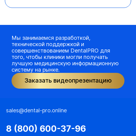
Мы занимаемся разработкой,
технической поддержкой и
совершенствованием DentalPRO для
того, чтобы клиники могли получать
лучшую медицинскую информационную
систему на рынке.
Заказать видеопрезентацию
sales@dental-pro.online
8 (800) 600-37-96