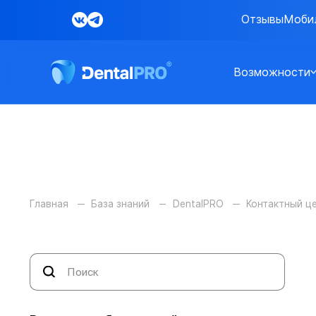
Отзывы
Моби
Возможности
Главная
База знаний
DentalPRO
Контактный ц