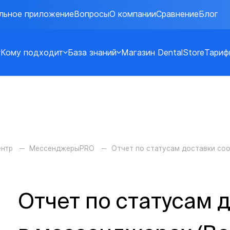
льное приложение
Вопросы
О компании
Сравнение
Блог
Кому подходит
База знаний
Магазин DentalStore
Тариф
ентр
МессенджерыPRO
Отчет по статусам доставки со
Отчет по статусам 