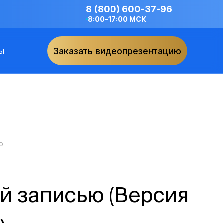
8 (800) 600-37-96
8:00-17:00 МСК
ы
Заказать видеопрезентацию
ю
й записью (Версия