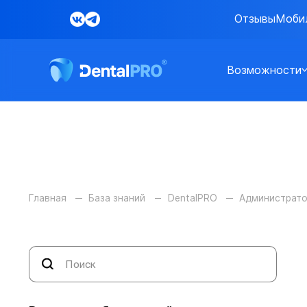
Отзывы
Моби
Возможности
Главная
База знаний
DentalPRO
Администрат