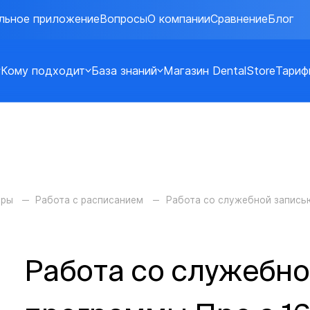
льное приложение
Вопросы
О компании
Сравнение
Блог
Кому подходит
База знаний
Магазин DentalStore
Тариф
оры
Работа с расписанием
Работа со служебной запись
Работа со служебно