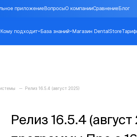
льное приложение
Вопросы
О компании
Сравнение
Блог
Кому подходит
База знаний
Магазин DentalStore
Тариф
системы
Релиз 16.5.4 (август 2025)
Релиз 16.5.4 (август