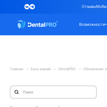
Отзывы
Моби
Возможности
Главная
База знаний
DentalPRO
Обновление 